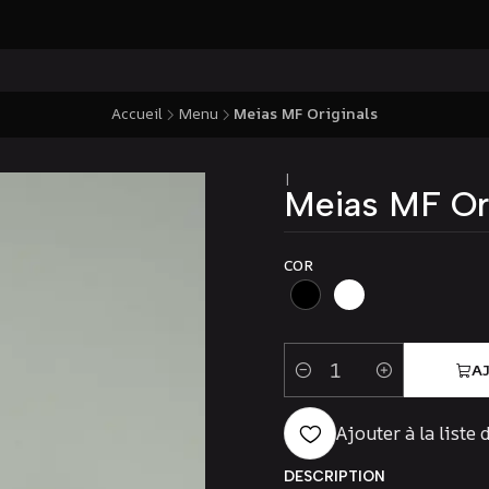
Accueil
Menu
Meias MF Originals
|
Meias MF Ori
COR
A
Quantité
Ajouter à la liste 
DESCRIPTION